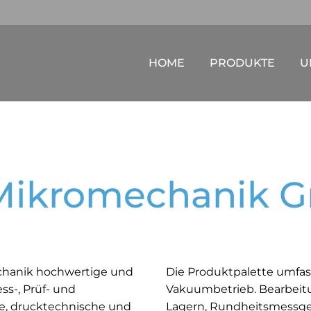
HOME
PRODUKTE
U
 Mikromechanik 
echanik hochwertige und
Die Produktpalette umfasst
ss-, Prüf- und
Vakuumbetrieb. Bearbeitu
he, drucktechnische und
Lagern, Rundheitsmessge