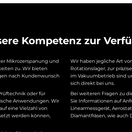
nsere Kompetenz zur Verf
der Mikrozerspanung und
Wir haben jegliche Art von
keiten zu. Wir bieten
Rotationslager, zur präzi
nlagen nach Kundenwunsch
im Vakuumbetrieb sind un
sich direkt bei uns.
Prüftechnik oder für
Bei weiteren Fragen zu d
tische Anwendungen. Wir
Sie Informationen auf Anf
uf eine Vielzahl von
Linearmessgerät, Aerosta
setzt werden können,
Diamantfräsen, wie auch 