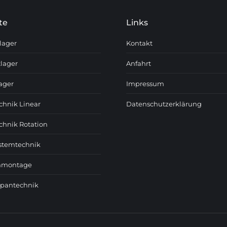
te
Links
lager
Kontakt
tlager
Anfahrt
ager
Impressum
chnik Linear
Datenschutzerklärung
chnik Rotation
stemtechnik
mmontage
spantechnik