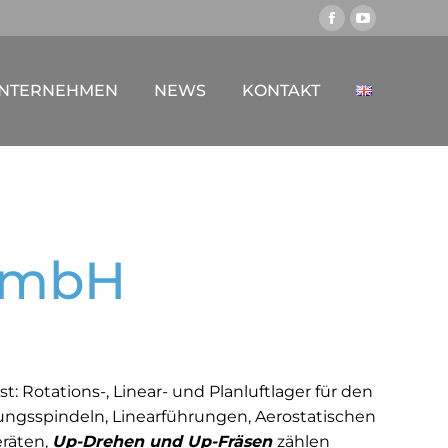
Facebook
YouTube
page
page
opens
opens
NTERNEHMEN
NEWS
KONTAKT
in
in
new
new
window
window
GmbH
: Rotations-, Linear- und Planluftlager für den
ngsspindeln, Linearführungen, Aerostatischen
räten,
Up-Drehen und Up-Fräsen
zählen